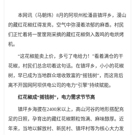
本网讯（马朝炜）8月的阿坝州松潘县镇坪乡，漫山
的藏红花椒红得发亮，空气中弥漫着浓郁的麻香。村民
们正忙着将一筐筐刚采摘的藏红花椒倒入轰鸣的电烘烤
机。
“这花椒能卖上价，多亏了电给力！”看着满仓的干
花椒，村民们总念叨着这句话。在镇坪乡，小小的花椒
树，早已成为当地群众增收致富的“摇钱树”，而这背后
离不开国网阿坝供电公司的电力“引擎”持续赋能。
红花椒成“摇钱树”，电力需求节节高
镇坪乡海拔在2400米以上，高山河谷的地形搭配充
足的日照，孕育出的藏红花椒颗粒饱满、麻味醇厚。近
年来，当地以解放村、新民村、镇坪村等为核心大力发