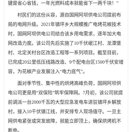
键是省心省钱，一年光燃料成本就能省下一两千块！”
村民们的这份从容，源自国网阿坝供电公司提前布
局的电网升级。2021年镇坪乡大规模推广电烤花椒技术
时，国网阿坝供电公司结合该乡用电需求，逐年加大电
网改造力度。该公司先后实施了10千伏岷江村、龙潭堡
村、北定关村台区改造工程等一系列项目。截至目前，
已完成20公里低压线路改造、9个配电台区1500千伏安增
容，为花椒产业发展注入“电力底气”。
面对季节性、集中性的烘烤高峰负荷，国网阿坝供
电公司更是用“双保险”筑牢保障网。7月初，该公司就提
前调派一台2000千瓦的大型应急发电车进驻镇坪乡解放
村，接入10千伏镇江线，并安排专人现场值守。一旦主
网供电紧张或突发故障，就能立即顶上，确保烘烤机不
断电。