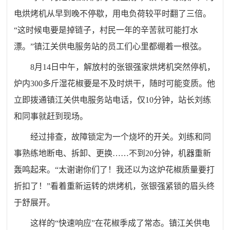
电烘烤机从早到晚不停歇，用电负荷较平时翻了三倍。
“这时候电要是掉链子，村民一年的辛苦就可能打水
漂。”镇江关供电服务站的员工们心里都绷着一根弦。
8月14日中午，解放村的张银强家烘烤机突然停机，
炉内300多斤湿花椒要是不及时烘干，随时可能变质。他
立即拨通镇江关供电服务站电话，仅10分钟，站长刘练
和同事就赶到现场。
经过排查，故障锁定为一个烧坏的开关。刘练和同
事熟练地断电、拆卸、更换……不到20分钟，机器重新
轰鸣起来。“太谢谢你们了！我还以为这炉花椒质量要打
折扣了！”看着重新运转的烘烤机，张银强紧锁的眉头终
于舒展开。
这样的“快速响应”在花椒季成了常态。镇江关供电