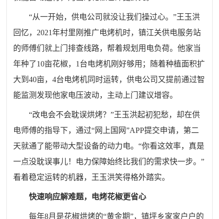
“从一开始，供电公司就没让我们操过心。”王玉洪
回忆，2021年村里刚推广电烤机时，镇江关供电服务站
的师傅们就上门排查线路，帮着规划用电负荷。他家当
年种了10亩花椒，1台电烤机刚好够用；随着种植面积扩
大到40亩，4台电烤机同时运转，供电公司又提前通过智
能监测发现他家电压波动，主动上门建议增容。
“改电会不会耽误烘烤？”王玉洪起初犯愁，却在供
电师傅的指导下，通过“网上国网”APP提交申请，第二
天就通了能带动大型设备的动力电。“你看这效率，真是
一点没耽误事儿！电力保障始终比我们的需求快一步。”
看着稳定运转的机器，王玉洪笑得格外踏实。
快速响应解难题，电烤花椒更省心
每年8月是花椒烘烤的“黄金期”，镇坪乡家家户户的