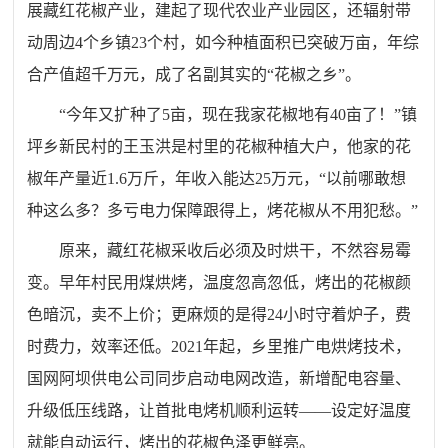
展藏红花椒产业，建起了现代农业产业园区，还辐射带
动周边4个乡镇23个村，如今种植面积已突破万亩，年综
合产值超千万元，成了名副其实的“花椒之乡”。
“今年又扩种了5亩，现在我家花椒地有40亩了！”镇
坪乡新民村的王玉洪是村里的花椒种植大户，他家的花
椒年产量近1.6万斤，年收入能达25万元，“以前哪敢想
种这么多？多亏电力保障跟得上，烤花椒从不用犯愁。”
原来，藏红花椒采收后必须及时烘干，不然容易霉
变。早年村民用煤烘烤，温度忽高忽低，烤出的花椒颜
色暗沉，卖不上价；更麻烦的是得24小时守着炉子，费
时费力，效率还低。2021年起，乡里推广电烘烤技术，
国网阿坝供电公司同步启动电网改造，新增配电容量、
升级低压线路，让首批电烤机顺利运转——设定好温度
就能自动运行，烤出的花椒色泽更鲜亮。