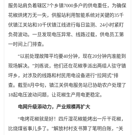
服务站肩负着辖区7个乡镇7000多户的供电重任，为确保
花椒烘烤万无一失，供服站利用智能系统对关键的35千
伏镇江关站和10千伏镇江线进行每日监测、24小时紧盯
负荷波动。一旦发现电压异常、线路过载，供电员工第
一时间上门排查。
“以前处理故障平均要40分钟，现在20分钟内准能到
现场解决。”刘练说，他们还在花椒季派出两组人驻守镇
坪乡，对涉及的线路和村民用电设备进行“拉网式”排
查。截至8月中旬，镇江关供电服务站已协助农户处理了
18起电压波动问题，让花椒生产用电更稳定。
电网升级添动力，产业规模再扩大
“电烤花椒就是好！四斤湿花椒能烤出一斤干花椒，
比烧煤省事儿多了。”解放村村支书算了笔明白账，“关