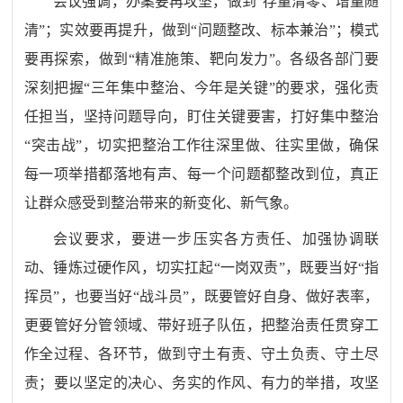
会议强调，
办案要再攻坚，做到
“
存量清零、增量随
清
”
；实效要再提升，做到
“
问题整改、标本兼治
”
；模式
要再探索，做到
“
精准施策、靶向发力
”
。各级各部门要
深刻把握
“
三年集中整治、今年是关键
”
的要求，强化责
任担当，坚持问题导向，盯住关键要害，打好集中整治
“
突击战
”
，切实把整治工作往深里做、往实里做，确保
每一项举措都落地有声、每一个问题都整改到位，真正
让群众感受到整治带来的新变化、新气象。
会议要求，
要进一步压实各方责任、加强协调联
动、锤炼过硬作风，切实扛起
“
一岗双责
”
，既要当好
“
指
挥员
”
，也要当好
“
战斗员
”
，既要管好自身、做好表率，
更要管好分管领域、带好班子队伍，把整治责任贯穿工
作全过程、各环节，做到守土有责、守土负责、守土尽
责；要以坚定的决心、务实的作风、有力的举措，攻坚