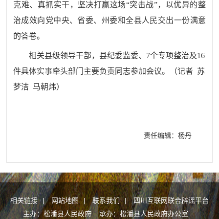
克难、真抓实干，坚决打赢这场
“
突击战
”
，以优异的整
治成效向党中央、省委、州委和全县人民交出一份满意
的答卷。
相关县级领导干部，县纪委监委、
7
个专项整治及
16
件具体实事牵头部门主要负责同志参加会议。
（
记者
苏
梦洁
马朝炜
）
责任编辑：杨丹
相关链接
|
网站地图
|
联系我们
|
四川互联网联合辟谣平台
主办：松潘县人民政府 承办：松潘县人民政府办公室