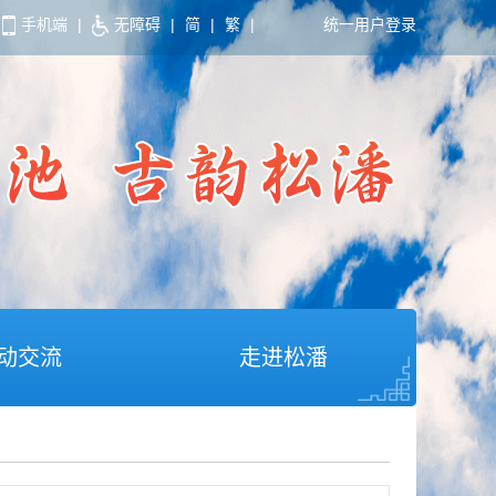
手机端
|
无障碍
|
简
|
繁
|
统一用户登录
动交流
走进松潘