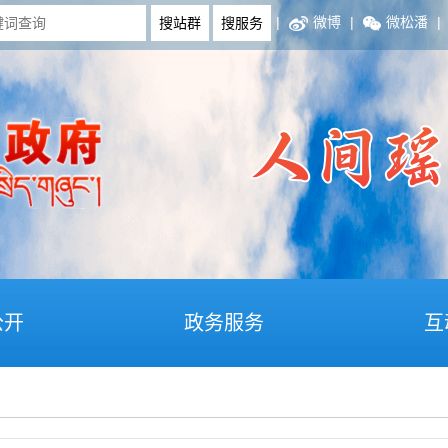
|
微博
|
微松潘
|
公开
政务服务
互