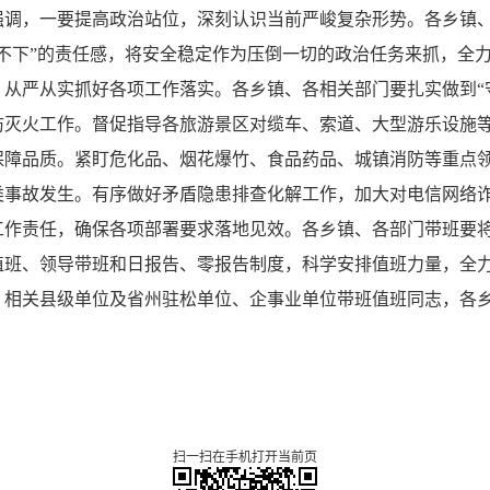
强调，一要提高政治站位，深刻认识当前严峻复杂形势。各乡镇
不下”的责任感，将安全稳定作为压倒一切的政治任务来抓，全
从严从实抓好各项工作落实。各乡镇、各相关部门要扎实做到“
防灭火工作。督促指导各旅游景区对缆车、索道、大型游乐设施
保障品质。紧盯危化品、烟花爆竹、食品药品、城镇消防等重点
类事故发生。有序做好矛盾隐患排查化解工作，加大对电信网络
工作责任，确保各项部署要求落地见效。各乡镇、各部门带班要
值班、领导带班和日报告、零报告制度，科学安排值班力量，全
，相关县级单位及省州驻松单位、企事业单位带班值班同志，各
扫一扫在手机打开当前页