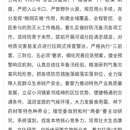
度，严把入山卡口、严管野外火源、规范用火手续，充
分发挥
“
微网实格
”
作用，构建全域覆盖、全程管控、全
民参与的防灭火工作格局。要扎实做好防汛备汛各项工
作，坚持防患于未然，提前开展河道分段清淤疏浚，对
地质灾害易发点进行拉网式排查整治，严格执行
“
三前
置、三到位、五必须
”
要求，细化完善应急预案，健全预
警响应机制，认真总结往年备汛经验，精准研判气象灾
害风险形势，把各项防范措施落细落实落到位，全力保
障人民群众生命财产安全。要聚力推动特色产业高质量
发展，立足小河镇紧邻成绵的区位优势、便捷畅通的交
通条件、温润宜居的气候环境，大力发展食用菌、林下
药材等特色种养业；镇党委政府和村
“
两委
”
要主动研
究、系统谋划，找准本地核心竞争力，培育壮大生态康
养、文化研学、户外休闲等文旅新业态，着力打造
“
古韵