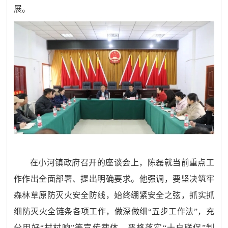
展。
在小河镇政府召开的座谈会上，陈磊就当前重点工
作作出全面部署、提出明确要求。他强调，要坚决筑牢
森林草原防灭火安全防线，始终绷紧安全之弦，抓实抓
细防灭火全链条各项工作，做深做细
“
五步工作法
”
，充
分用好
“
村村响
”
等宣传载体，严格落实
“
十户联保
”
制