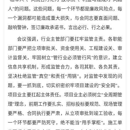
人”的问题。这些问题，每一个环节都是廉政风险点，每
一个漏洞都可能造成重大损失，与会同志要直面问题、
敲响警钟，签订廉政承诺书，言出必行、行之必果。
会议强调，行业主管部门要扛牢监管主责。
各职能
部门要严把立项审批关、资金使用关、工程建设关、审
计监督关，牢固树立
“管行业必须管行风”的意识，建立
信息共享机制，形成监管合力，各司其职、各负其责，
坚决杜绝监管“真空”和责任“甩锅”。对监管中发现的问
题，要一抓到底，切实织密织牢项目建设的“安全网”。
项目业主要扛起主体责任。
项目业主必须树立
“全周期管
理”理念，前期工作要扎实、招标投标要规范、现场管理
要严格、合同执行要严肃，从立项审批到竣工验收，每
一个环节都要严防死守，绝不能当“甩手掌柜”。
施工单