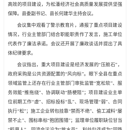
高效的项目建设，为松潘经济社会高质量发展提供坚强
保障。县委副书记、县长何建华主持会议。
会议集中观看了警示教育片，通报了重点项目建设
情况，行业主管部门结合职能职责作了发言，施工单位
代表作了廉洁承诺。会议还开展了廉政谈话并提出了具
体纪律要求。
会议指出，
重大项目建设是经济发展的
“压舱石”，
政府采购是公共资源配置的“风向标”。眼下全县在重点
领域监管上还存在行业主管部门审批监管“宽松软”、服
务效能“推拖绕”、协调联动“肠梗阻”；项目建设业主单
位前期工作“虚”、招标投标“乱”、现场管理“弱”、合同
执行“松”；施工企业转包挂靠“禁而不绝”、偷工减料“屡
禁不止”、围标串标“抱团围猎”；监理单位履职缺位甘当
“稻草人”、同流合污沦为“放水员”、利益勾连成为“同路