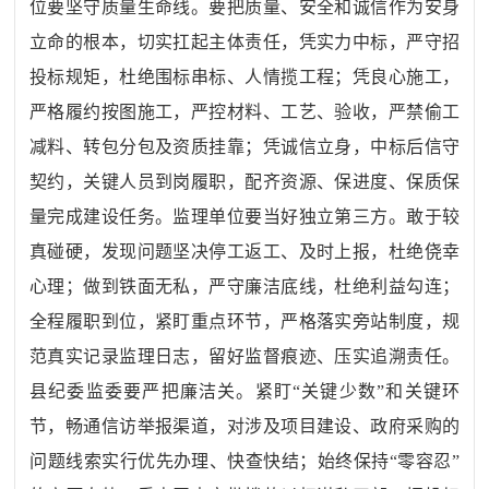
位要坚守质量生命线。
要把质量、安全和诚信作为安身
立命的根本，切实扛起主体责任，凭实力中标，严守招
投标规矩，杜绝围标串标、人情揽工程；凭良心施工，
严格履约按图施工，严控材料、工艺、验收，严禁偷工
减料、转包分包及资质挂靠；凭诚信立身，中标后信守
契约，关键人员到岗履职，配齐资源、保进度、保质保
量完成建设任务。
监理单位要当好独立第三方。
敢于较
真碰硬，发现问题坚决停工返工、及时上报，杜绝侥幸
心理；做到铁面无私，严守廉洁底线，杜绝利益勾连；
全程履职到位，紧盯重点环节，严格落实旁站制度，规
范真实记录监理日志，留好监督痕迹、压实追溯责任。
县纪委监委要严把廉洁关。
紧盯
“关键少数”和关键环
节，畅通信访举报渠道，对涉及项目建设、政府采购的
问题线索实行优先办理、快查快结；始终保持“零容忍”