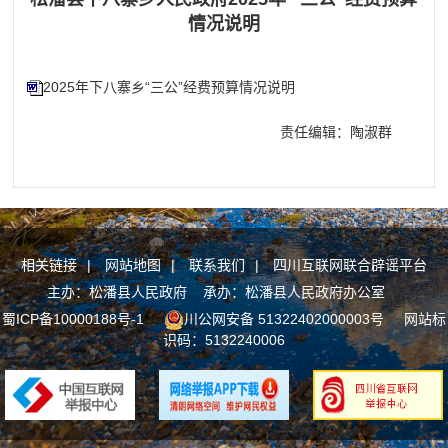
情况说明
2025年下八寨乡“三公”经费预算情况说明
责任编辑：陶淑群
相关链接
|
网站地图
|
联系我们
|
四川互联网联合辟谣平台
主办：松潘县人民政府 承办：松潘县人民政府办公室
蜀ICP备10000188号-1
川公网安备 51322402000003号
网站标
识码：5132240006