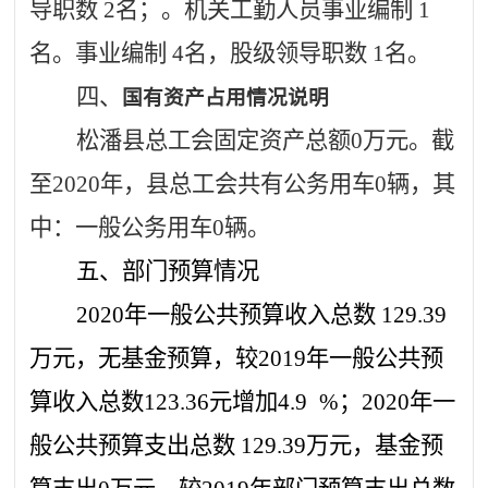
导
职数
2
名；。机关工勤人员事业编制
1
名。事业编制
4
名，股级领导职数
1
名。
四、
国有资产占用情况说明
松潘县
总工会
固定资产总额
0万元。
截
至
2020年，县总工会共有公务用车
0
辆，其
中：一般公务用车
0
辆。
五、部门预算情况
2020年一般公共预算收入总数
129.39
万元，无基金预算，较
2019年一般公共预
算收入总数
123.36
元增加
4.9
%；2020年一
般公共预算支出总数
129.39
万元，基金预