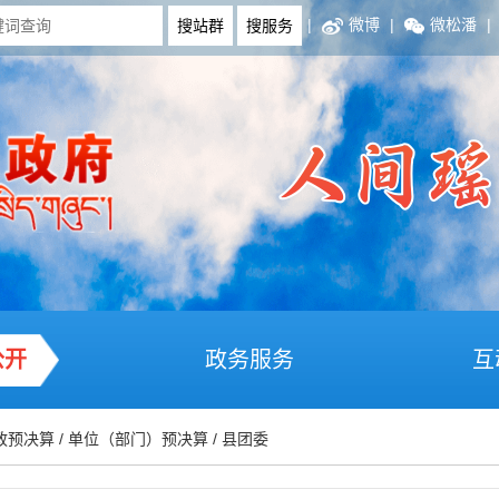
|
微博
|
微松潘
|
公开
政务服务
互
政预决算
/
单位（部门）预决算
/
县团委