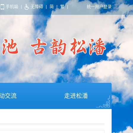
手机端
|
无障碍
|
简
|
繁
|
统一用户登录
动交流
走进松潘