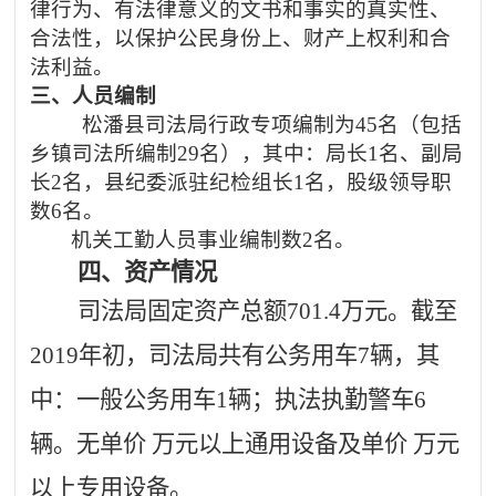
律行为、有法律意义的文书和事实的真实性、
合法性，以保护公民身份上、财产上权利和合
法利益。
三、人员编制
松潘县司法局行政专项编制为
45名（包括
乡镇司法所编制29名），
其中：局长
1名、副局
长2名，县纪委派驻纪检组长1名，股级领导职
数6名。
机关工勤人员事业编制数
2名。
四、
资产情况
司法局固定资产总额
701.4万元。
截至
2019年初，司法局共有公务用车7辆，其
中：一般公务用车1辆；执法执勤警车6
辆。无单价 万元以上通用设备及单价 万元
以上专用设备。