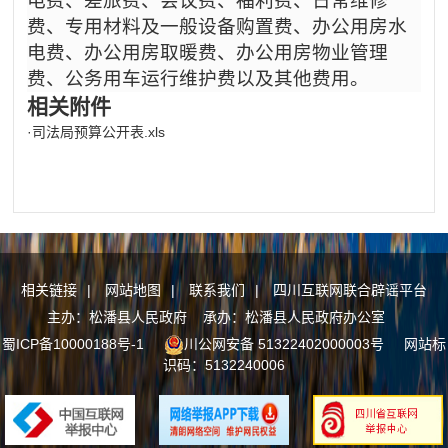
电费、差旅费、会议费、福利费、日常维修
费、专用材料及一般设备购置费、办公用房水
电费、办公用房取暖费、办公用房物业管理
费、公务用车运行维护费以及其他费用。
相关附件
·
司法局预算公开表.xls
相关链接
|
网站地图
|
联系我们
|
四川互联网联合辟谣平台
主办：松潘县人民政府 承办：松潘县人民政府办公室
蜀ICP备10000188号-1
川公网安备 51322402000003号
网站标
识码：5132240006