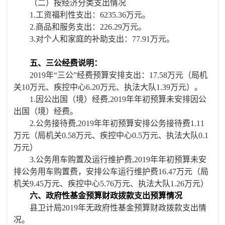
（二）按经济分类支出情况
1.工资福利性支出
：
6235.36
万元。
2.商品和服务支出：
226.29
万元。
3.对个人和家庭的补助支出：
77.91
万元。
五、三公经费说明：
201
9
年
“三公”经费预算安排支出：
17.58
万元（局机
关
10
万元、疾控中心
6.
20
万元、执法大队
1.
39
万元）。
1.因公出国（境）经费,201
9
年年初预算未安排因公
出国（境）经费。
2.公务接待费,201
9
年年初预算安排公务接待费
1.
11
万元（局机关
0.58万元、疾控中心0.
5
万元、执法大队
0.
1
万元）
3.公务用车购置及运行维护费,201
9
年年初预算未安
排公务用车购置费，安排公车运行维护费
16.47
万元（局
机关
9.
45
万元、疾控中心
5.76
万元、执法大队
1.
26
万元）
六、政府性基金预算财政拨款支出预算情况
县卫计局
201
9
年无政府性基金预算财政拨款支出情
况。