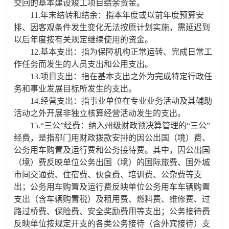
交回的基本建设竣工项目结余资金。
11.年末结转和结余：指本年度或以前年度预算安
排、因客观条件发生变化无法按原计划实施，需延迟到
以后年度按有关规定继续使用的资金。
12.基本支出：指为保障机构正常运转、完成日常工
作任务而发生的人员支出和公用支出。
13.项目支出：指在基本支出之外为完成特定行政任
务和事业发展目标所发生的支出。
14.经营支出：指事业单位在专业业务活动及其辅助
活动之外开展非独立核算经营活动发生的支出。
15.“三公”经费：纳入州级财政预决算管理的“三公”
经费，是指部门用财政拨款安排的因公出国（境）费、
公务用车购置及运行费和公务接待费。其中，因公出国
（境）费反映单位公务出国（境）的国际旅费、国外城
市间交通费、住宿费、伙食费、培训费、公杂费等支
出；公务用车购置及运行费反映单位公务用车车辆购置
支出（含车辆购置税）及租用费、燃料费、维修费、过
路过桥费、保险费、安全奖励费用等支出；公务接待费
反映单位按规定开支的各类公务接待（含外宾接待）支