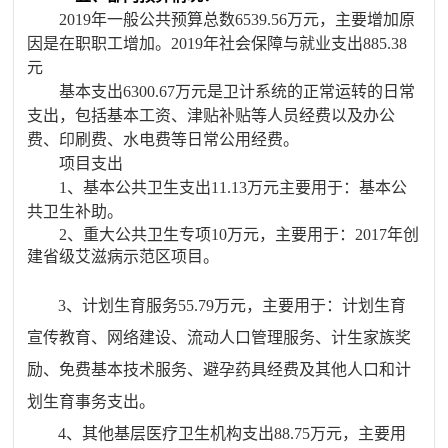
201
9
年一般公共预算总数
6539.56
万元，主要增加原
因是在职职工增加。
2019年
社会保障与就业支出
885.38
元
基本支出
6300.67
万元是卫计系统的正常运转的日常
支出，包括基本工资、津贴补贴等人员经费以及办公
费、印刷费、水电费等日常公用经费。
项目支出
1、基本公共卫生支出11.13万元
主要用于：基本公
共卫生补助。
2、重大公共卫生专项10万元，主要用于：2017年创
建省级艾滋病示范区项目。
3、计划生育
服务
55.
79
万元，主要用于：计划生育
宣传教育、网络建设、流动人口管理服务、计生家族奖
励、免费基本技术服务、避孕药具经费及其他人口和计
划生育事务支出。
4
、
其他基层医疗卫生机构支出
88.75
万元，主要用