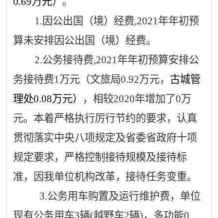
0.69
万元）
。
1.
因公出国（境）经费
,2021
年年初预
算未安排因公出国（境）经费。
2.
公务接待费
,2021
年年初预算安排公
务接待费
1
万元（文旅局
0.92
万元，
古城管
理处
0.08
万元）
，相较
2020
年增加了
0
万
元。本着严格执行厉行节约的要求，认真
贯彻落实中央八项规定及省委省政府十项
规定要求，严格控制接待规模及接待标
准，因我单位机构改革，接待任务变重。
3.
公务用车购置及运行维护费，单位
现有公务用车
3
辆
(
越野车
2
辆
)
，多功能
0