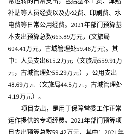
常运转的日常支出，包括基本工资、津贴
补贴等人员经费以及办公费、印刷费、水
电费等日常公用经费。
2021
年部门预算基
本支出预算总数
663.89
万元，
(
文旅局
604.41
万元，古城管理处
59.48
万元
)
。其
中：人员支出
615.2
万元（文旅局
559.91
万
元，古城管理处
55.29
万元），公用支出
48.69
万元（文旅局
44.5
万元，古城管理处
4.19
万元）。
项目支出，是用于保障常委工作正常
运作提供的专项经费。
2021
年部门预算项
目支出预算总数
59.42
万元，其中：
2021
年