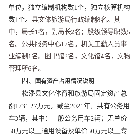
单位，独立编制机构数
1
个，独立核算机构
数
1
个。
县文体旅游局行政编制
8
名。其
中，局长
1
名，副局长
2
名；股级领导职数
5
名。公共服务中心
17
名。机关工勤人员事
业编制
1
名。图书馆
3
名，文化馆
4
名，文物
管理所
6
名。
四、
国有资产占用情况说明
松潘县文化体育和旅游局固定资产总
额
1731.27
万元。
截至
2021
年，共有公务用
车
3
辆，其中：一般公务用车
2
辆；无单价
50
万元以上通用设备及单价
50
万元以上专