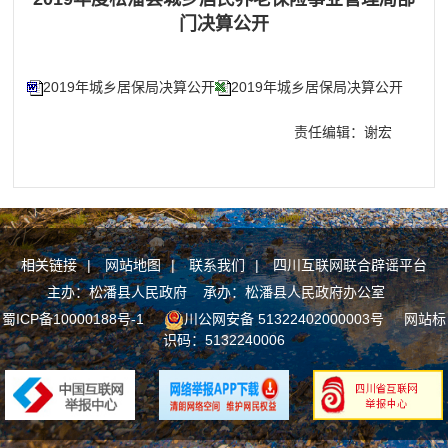
门决算公开
2019年城乡居保局决算公开
2019年城乡居保局决算公开
责任编辑：谢宏
相关链接
|
网站地图
|
联系我们
|
四川互联网联合辟谣平台
主办：松潘县人民政府 承办：松潘县人民政府办公室
蜀ICP备10000188号-1
川公网安备 51322402000003号
网站标
识码：5132240006