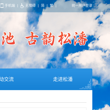
手机端
|
无障碍
|
简
|
繁
|
统一用户登录
动交流
走进松潘