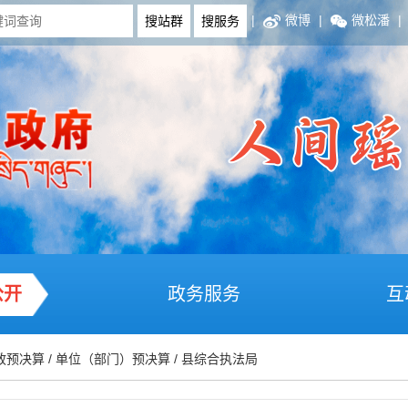
|
微博
|
微松潘
|
公开
政务服务
互
政预决算
/
单位（部门）预决算
/
县综合执法局