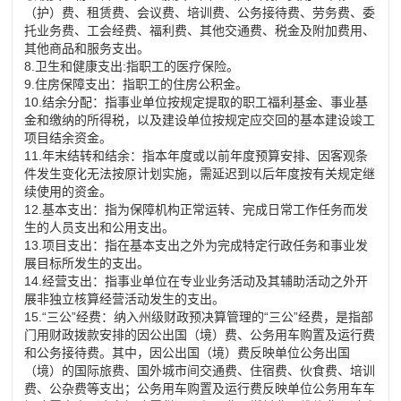
（护）费、租赁费、会议费、培训费、公务接待费、劳务费、委
托业务费、工会经费、福利费、其他交通费、税金及附加费用、
其他商品和服务支出。
8.卫生和健康支出:指职工的医疗保险。
9.住房保障支出：指职工的住房公积金。
10.结余分配：指事业单位按规定提取的职工福利基金、事业基
金和缴纳的所得税，以及建设单位按规定应交回的基本建设竣工
项目结余资金。
11.年末结转和结余：指本年度或以前年度预算安排、因客观条
件发生变化无法按原计划实施，需延迟到以后年度按有关规定继
续使用的资金。
12.基本支出：指为保障机构正常运转、完成日常工作任务而发
生的人员支出和公用支出。
13.项目支出：指在基本支出之外为完成特定行政任务和事业发
展目标所发生的支出。
14.经营支出：指事业单位在专业业务活动及其辅助活动之外开
展非独立核算经营活动发生的支出。
15.“三公”经费：纳入州级财政预决算管理的“三公”经费，是指部
门用财政拨款安排的因公出国（境）费、公务用车购置及运行费
和公务接待费。其中，因公出国（境）费反映单位公务出国
（境）的国际旅费、国外城市间交通费、住宿费、伙食费、培训
费、公杂费等支出；公务用车购置及运行费反映单位公务用车车