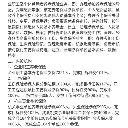
业职工及个体劳动者养老保险业务。即：办理参加养老保险的登
记，受理缴费申报；核定养老保险参保单位、个人缴费基数；征
收养老保险费和支付离
退休
人员基本养老金；办理养老保险关系
转移、变更、续保手续；负责离
退休
条件审核、待遇计算，按时
足额拨付离
退休
人员基本养老金；建立、管理参保单位、人员基
本资料、数据、档案；做好离
退休
人员管理服务工作；管理、经
办各类企事业单位职工工伤、生育保险业务。即：办理参加工伤
保险、生育保险登记，受理缴费申报，核定缴费基数；负责审核
按时拨付工伤保险待遇；建立、管理参保单位基本资料、数据、
档案。
二、内设机构
1、企业职工养老保险
企业职工基本养老保险参保7321人、完成目标任务101%。
2、工伤保险
工伤保险参保人数分别达到10204人，完成目标任务117%，开
工工程建设项目工伤保险参保90%，目标任务90%，完成率
100%。工伤供养亲属5人，发放工伤保险待遇209.96万元。
3、机关事业养老保险
机关事业单位养老保险参保4006人，失业保险参保5905人、完
成目标任务102%。我县机关事业职业年金参保人数4006人，完
成全县164个单位100%参保我县机关事业职业年金参保人数
4006人，完成全县164个单位100%参保。