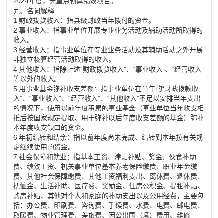
2024年度，无重点预算绩效项目。
九、名词解释
1.财政拨款收入：指县级财政当年拨付的资金。
2.事业收入：指事业单位开展专业业务活动及辅助活动所取得的
收入。
3.经营收入：指事业单位在专业业务活动及其辅助活动之外开展
非独立核算经营活动取得的收入。
4.其他收入：指除上述“财政拨款收入”、“事业收入”、“经营收入”
等以外的收入。
5.用事业基金弥补收支差额：指事业单位在当年的“财政拨款收
入”、“事业收入”、“经营收入”、“其他收入”不足以安排当年支出
的情况下，使用以前年度积累的事业基金（事业单位当年收支相
抵后按国家规定提取、用于弥补以后年度收支差额的基金）弥补
本年度收支缺口的资金。
6.年初结转和结余：指以前年度尚未完成、结转到本年按有关规
定继续使用的资金。
7.社会保障和就业：指基本工资、津贴补贴、奖金、伙食补助
费、绩效工资、机关事业单位基本养老保险缴费、职业年金缴
费、其他社会保障缴费、其他工资福利支出、离休费、
退休
费、
抚恤金、生活补助、医疗费、奖励金、住房公积金、提租补贴、
购房补贴、其他对个人和家庭的补助支出以及公用经费，主要包
括：办公费、印刷费、咨询费、手续费、水费、电费、邮电费、
取暖费、物业管理费、差旅费、因公出国（境）费用、维修