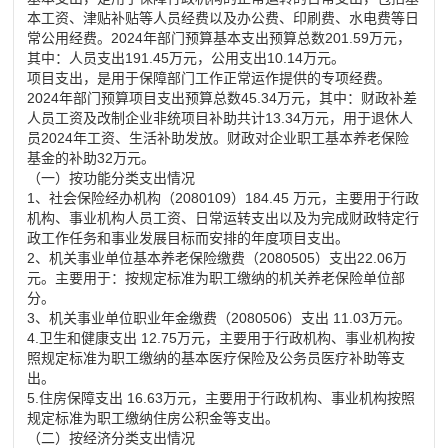
本工资、津贴补贴等人员经费以及办公费、印刷费、水电费等日
常公用经费。2024年部门预算基本支出预算总数201.59万元，
其中：人员支出191.45万元，公用支出10.14万元。
项目支出，是用于保障部门工作正常运作提供的专项经费。
2024年部门预算项目支出预算总数45.34万元，其中：财政补差
人员工资及改制企业非统项目补助共计13.34万元，用于
退休
人
员2024年工资、生活补助发放。财政对企业职工基本养老保险
基金的补助32万元。
（一）按功能分类支出情况
1、社会保险经办机构（2080109）184.45 万元，主要用于行政
机构、事业机构人员工资、日常运转支出以及为完成财政特定行
政工作任务和事业发展目标而安排的年度项目支出。
2、机关事业单位基本养老保险缴费（2080505）支出22.06万
元。主要用于：按规定标准为职工缴纳的机关养老保险单位部
分。
3、机关事业单位职业年金缴费（2080506）支出 11.03万元。
4.卫生和健康支出 12.75万元，主要用于行政机构、事业机构按
照规定标准为职工缴纳的基本医疗保险及公务员医疗补助等支
出。
5.住房保障支出 16.63万元，主要用于行政机构、事业机构按照
规定标准为职工缴纳住房公积金等支出。
（二）按经济分类支出情况