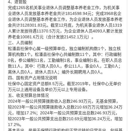
4、退管股
完成1265名机关事业
退休
人员调整基本养老金工作，为机关事
业
退休
人员发放基本养老金共计1814598.94元；完成3968名企
业
退休
人员调整基本养老金工作，为企业
退休
人员发放基本养老
金共计3128301.83元。截至12月底，为机关事业
退休人员
1319
人累计发放待遇11370.5万元，为企业
退休
人员4093人累计发放
养老金10081.6万元（合计发放21452.1万元）。
三、人员编制
松潘县社保中心属一级预算单位，独立编制机构数1个，独立核
算机构数1个。松潘县社保中心共编制数11个，其中：行政编制
0名，参公编制11名，工勤编制1名，事业编制1名。在职人员总
数11人，其中：行政人员0人，参公11人，事业0人，工勤0人；
离休人员0人，
退休
人员3人；编外长期聘用人员0人。
四、国有资产占用情况说明
社保中心固定资产总额8.5万元。截至2019年，社保中心无单价
万元以上通用设备及单价万元以上专用设备。
五、收支预算总体情况
2024年一般公共预算拨款收入总数246.93万元，无基金预算，
较2023年一般公共预算拨款收入总数210.69万
万元增加
36.24万
元，增加17.2%；2024年一般公共预算支出总数246.93万元，
较2023年一般公共预算支出总数210.69
元增加
36.24万元，增加
17.2%。
基本支出，是用于保障行政机构的正常运转的日常支出，包括基