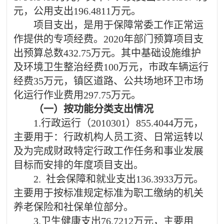
元，公用支出
196.4811
万元。
项目支出，
是用于保障常委工作正常运
作提供的专项经费。
2020年
部门预算项目支
出预算总数
432.75
万元
。其中基础设施维护
及环境卫生整治经费
100万元，市政车辆运行
经费35万元，镇区道路、公共场地环卫市场
化运行作业费用297.75万元。
（一）按功能分类支出情况
1.行政运行
（
2010301
）
855.4044
万元，
主要用于：行政机构人员工资、日常运转以
及为完成财政特定行政工作任务和事业发展
目标而安排的年度项目支出。
2.
社会保障和就业支出
136.3933万元。
主要用于按标准规定标准为职工缴纳的机关
养老保险和社保单位部分。
3
.
卫生健康支出
76.7212
万元，主要用