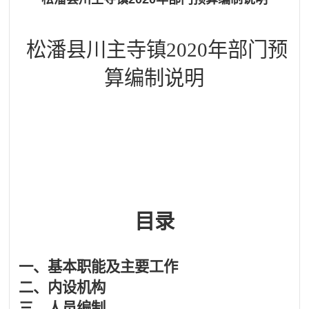
松潘县川主寺镇
20
2
0
年部门预
算
编制说明
目录
一、
基本职能及主要工作
二、
内设机构
三、
人员编制