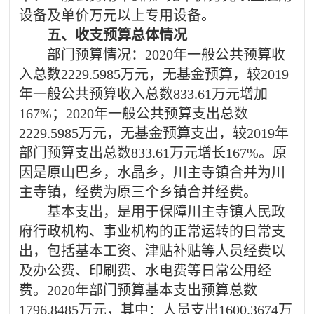
设备及单价万元以上专用设备。
五、收支预算总体情况
部门预算情况：
2020年
一般公共预算收
入总数
2229.5985
万元，无基金预算，较
2019
年
一般公共预算收入总数
833.61
万元
增加
167
%；
2020年
一般公共预算支出总数
2229.5985
万元，无基金预算支出，较
2019年
部门预算支出总数
833.61
万元增长
167
%。
原
因是原山巴乡，水晶乡，川主寺镇合并为川
主寺镇，经费为原三个乡镇合并经费。
基本支出，是用于保障川主寺镇人民政
府行政机构、事业机构的正常运转的日常支
出，包括基本工资、津贴补贴等人员经费以
及办公费、印刷费、水电费等日常公用经
费。
2020年
部门预算基本支出预算总数
1796.8485
万元，其中：人员支出
1600.3674
万