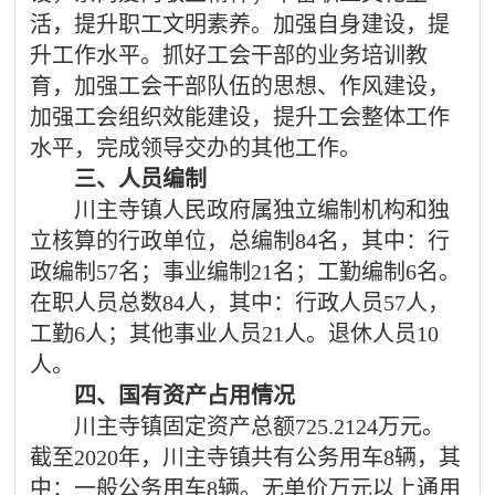
活，提升职工文明素养。加强自身建设，提
升工作水平。抓好工会干部的业务培训教
育，加强工会干部队伍的思想、作风建设，
加强工会组织效能建设，提升工会整体工作
水平，完成领导交办的其他工作。
三、人员编制
川主寺镇人民政府属独立编制机构和独
立核算的行政单位，总编制
84
名，其中：行
政编制
57
名；事业编制
21
名；工勤编制
6
名。
在职人员总数
84
人，其中：行政人员
57
人，
工勤
6
人；其他事业人员
21
人。退休人员
10
人。
四、国有资产占用情况
川主寺镇固定资产总额
725.2124
万元。
截至
2020年
，川主寺镇共有公务用车
8
辆，其
中：一般公务用车
8
辆。无单价万元以上通用