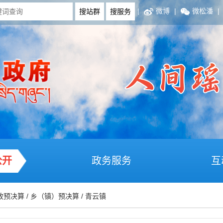
|
微博
|
微松潘
|
公开
政务服务
互
政预决算
/
乡（镇）预决算
/
青云镇