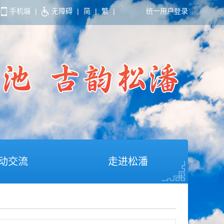
手机端
|
无障碍
|
简
|
繁
|
统一用户登录
动交流
走进松潘