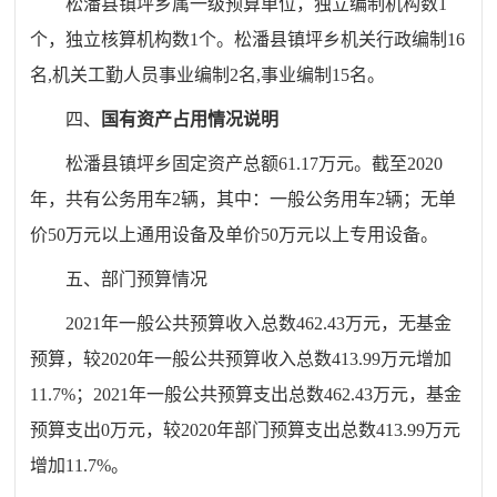
松潘县
镇坪乡
属一级预算单位，独立编制机构数
1
个，独立核算机构数
1
个。松潘县
镇坪乡
机关行政编制
16
名
,
机关工勤人员事业编制
2
名
,
事业编制
15
名。
四、
国有资产占用情况说明
松潘县
镇坪乡
固定资产总额
61.17
万元。
截至
2020
年，共有公务用车
2
辆，其中：一般公务用车
2
辆；无单
价
50
万元以上通用设备及单价
50
万元以上专用设备。
五、部门预算情况
202
1
年一般公共预算收入总数
462.43
万元，无基金
预算
，
较
20
20
年一般公共预算收入总数
413.99万
元增加
11.7
%；202
1
年一般公共预算支出总数
462.43
万元，基金
预算支出
0
万元，较
20
20
年部门预算支出总数
413.99万
元
增加
11.7
%。