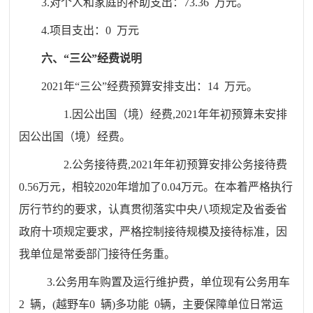
3.对个人和家庭的补助支出：
73.36
万元。
4.项目支出：
0
万元
六、
“三公”经费说明
202
1
年
“三公”经费预算安排支出：
14
万元。
1.因公出国（境）经费,202
1
年年初预算未安排
因公出国（境）经费。
2.公务接待费,202
1
年年初预算安排公务接待费
0.56
万元，相较
20
20
年
增加了
0.04
万元。在本着严格执行
厉行节约的要求，认真贯彻落实中央八项规定及省委省
政府十项规定要求，严格控制接待规模及接待标准，因
我单位是常委部门接待任务重。
3.公务用车购置及运行维护费，单位现有公务用车
2
辆，
(越野车
0
辆
)多功能
0
辆，主要保障单位日常运