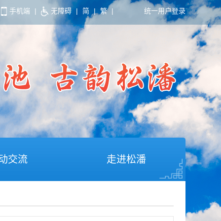
手机端
|
无障碍
|
简
|
繁
|
统一用户登录
动交流
走进松潘