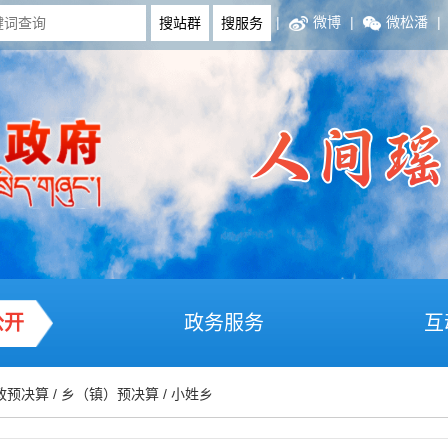
|
微博
|
微松潘
|
公开
政务服务
互
政预决算
/
乡（镇）预决算
/
小姓乡