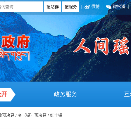
|
微博
|
微松潘
|
公开
政务服务
互
政预决算
/
乡（镇）预决算
/
红土镇