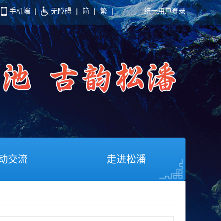
手机端
|
无障碍
|
简
|
繁
|
统一用户登录
动交流
走进松潘