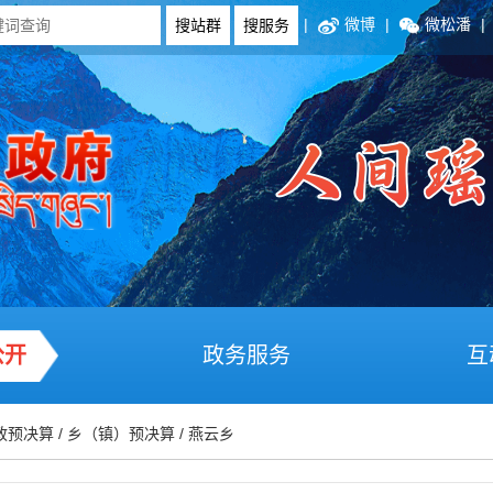
|
微博
|
微松潘
|
公开
政务服务
互
政预决算
/
乡（镇）预决算
/
燕云乡