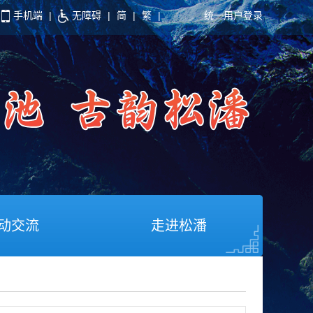
手机端
|
无障碍
|
简
|
繁
|
统一用户登录
动交流
走进松潘