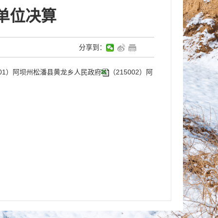
单位决算
分享到：
001）阿坝州松潘县黄龙乡人民政府
（215002）阿