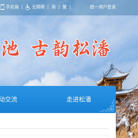
手机端
|
无障碍
|
简
|
繁
|
统一用户登录
动交流
走进松潘