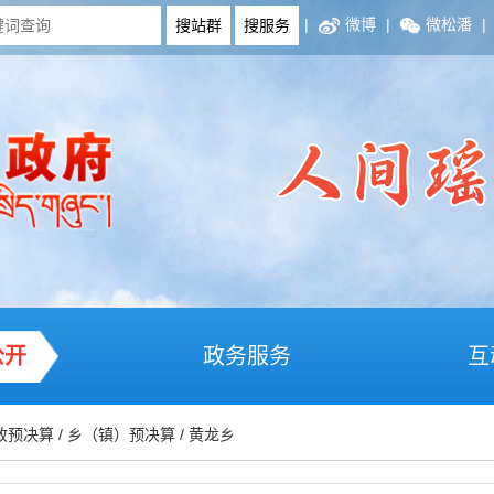
|
微博
|
微松潘
|
公开
政务服务
互
政预决算
/
乡（镇）预决算
/
黄龙乡