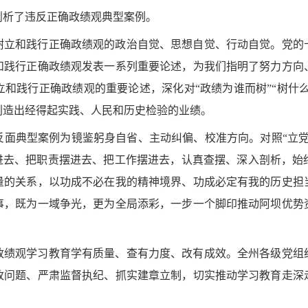
剖析了违反正确政绩观典型案例。
树立和践行正确政绩观的政治自觉、思想自觉、行动自觉。党的
和践行正确政绩观发表一系列重要论述，为我们指明了努力方向
和践行正确政绩观的重要论述，深化对“政绩为谁而树”“树什么
创造出经得起实践、人民和历史检验的业绩。
反面典型案例为镜鉴躬身自省、主动纠偏、校准方向。对照“立党
摆进去、把职责摆进去、把工作摆进去，认真查摆、深入剖析，始
量的关系，以功成不必在我的精神境界、功成必定有我的历史担
事，既为一域争光，更为全局添彩，一步一个脚印推动阿坝优势
政绩观学习教育学有质量、查有力度、改有成效。全州各级党组
改问题、严肃监督执纪、抓实建章立制，切实推动学习教育走深