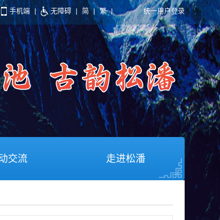
手机端
|
无障碍
|
简
|
繁
|
统一用户登录
动交流
走进松潘