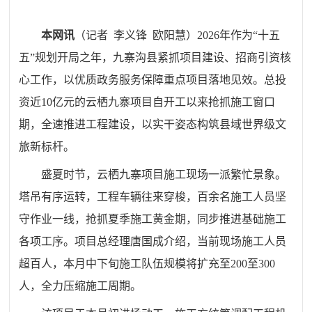
本网讯
（记者
李义锋
欧阳慧）
2026
年作为“十五
五”规划开局之年，九寨沟县紧抓项目建设、招商引资核
心工作，以优质政务服务保障重点项目落地见效。总投
资近
10
亿元的云栖九寨项目自开工以来抢抓施工窗口
期，全速推进工程建设，以实干姿态构筑县域世界级文
旅新标杆。
盛夏时节，云栖九寨项目施工现场一派繁忙景象。
塔吊有序运转，工程车辆往来穿梭，百余名施工人员坚
守作业一线，抢抓夏季施工黄金期，同步推进基础施工
各项工序。项目总经理唐国成介绍，当前现场施工人员
超百人，本月中下旬施工队伍规模将扩充至
200
至
300
人，全力压缩施工周期。