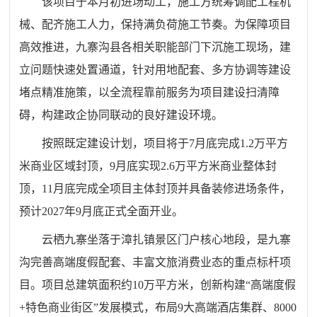
该项目于本月初进场动工，施工方统筹调配工程机
械、配齐施工人力，保持满负荷施工节奏。为保障项目
高效推进，九寨沟县各相关职能部门下沉施工现场，建
立问题快速处置通道，针对用地配套、多方协调等建设
堵点精准施策，以全流程靠前服务为项目建设扫清障
碍，构建政企协同联动的良好建设环境。
按照既定建设计划，项目将于
7
月底完成
1.2
万平方
米商业区域封顶，
9
月底实现
2.6
万平方米商业整体封
顶，
11
月底完成全项目主体封顶并具备装修进场条件，
预计
2027
年
9
月底正式全面开业。
云栖九寨坐落于漳扎镇景区门户核心地段，是九寨
沟完善高端度假配套、丰富文旅消费业态的重点标杆项
目。项目总建筑面积约
10
万平方米，创新构建“高端度假
+
特色商业街区”发展模式，布局
9
大高端酒店集群、
8000