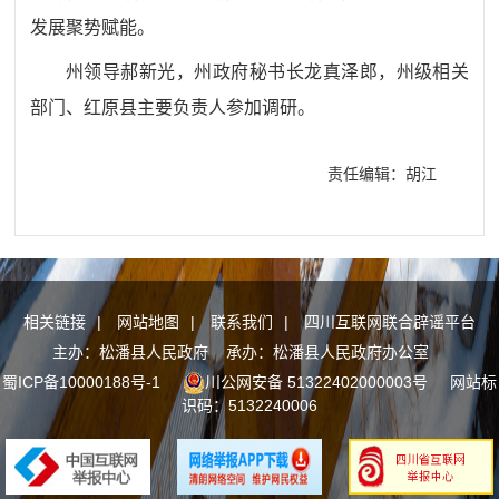
发展聚势赋能。
州领导郝新光，州政府秘书长龙真泽郎，州级相关
部门、红原县主要负责人参加调研。
责任编辑：胡江
相关链接
|
网站地图
|
联系我们
|
四川互联网联合辟谣平台
主办：松潘县人民政府 承办：松潘县人民政府办公室
蜀ICP备10000188号-1
川公网安备 51322402000003号
网站标
识码：5132240006