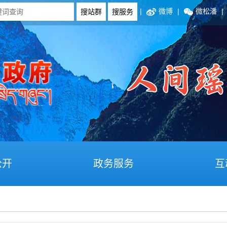
|
微博
|
微松潘
|
公开
政务服务
互