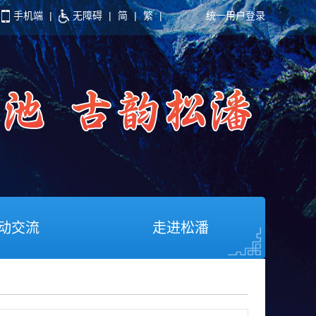
手机端
|
无障碍
|
简
|
繁
|
统一用户登录
动交流
走进松潘