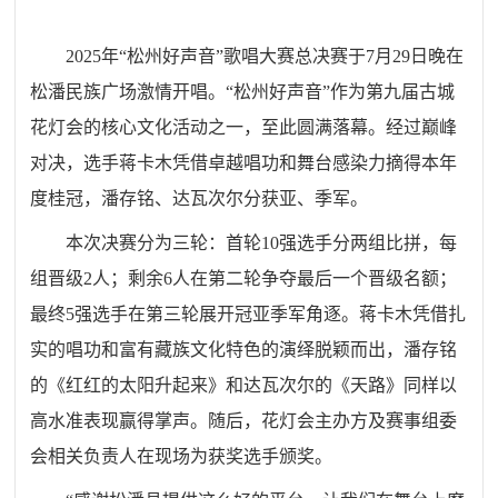
2025年“松州好声音”歌唱大赛总决赛于7月29日晚在
松潘民族广场激情开唱。“松州好声音”作为第九届古城
花灯会的核心文化活动之一，至此圆满落幕。经过巅峰
对决，选手蒋卡木凭借卓越唱功和舞台感染力摘得本年
度桂冠，潘存铭、达瓦次尔分获亚、季军。
本次决赛分为三轮：首轮10强选手分两组比拼，每
组晋级2人；剩余6人在第二轮争夺最后一个晋级名额；
最终5强选手在第三轮展开冠亚季军角逐。蒋卡木凭借扎
实的唱功和富有藏族文化特色的演绎脱颖而出，潘存铭
的《红红的太阳升起来》和达瓦次尔的《天路》同样以
高水准表现赢得掌声。随后，花灯会主办方及赛事组委
会相关负责人在现场为获奖选手颁奖。