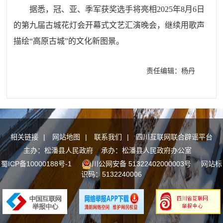
据悉，冠、亚、季军获奖选手将亮相2025年8月6日
的第九届古城花灯会开幕式文艺汇演晚会，继续用歌声
描绘“高原古城”的文化新图景。
责任编辑：杨丹
相关链接
|
网站地图
|
联系我们
|
四川互联网联合辟谣平台
主办：松潘县人民政府 承办：松潘县人民政府办公室
蜀ICP备10000188号-1
川公网安备 51322402000003号
网站标
识码：5132240006