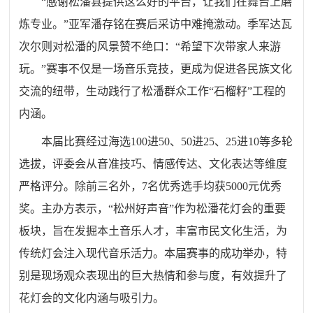
“感谢松潘县提供这么好的平台，让我们在舞台上磨
炼专业。”亚军潘存铭在赛后采访中难掩激动。季军达瓦
次尔则对松潘的风景赞不绝口：“希望下次带家人来游
玩。”赛事不仅是一场音乐竞技，更成为促进各民族文化
交流的纽带，生动践行了松潘群众工作“石榴籽”工程的
内涵。
本届比赛经过海选100进50、50进25、25进10等多轮
选拔，评委会从音准技巧、情感传达、文化表达等维度
严格评分。除前三名外，7名优秀选手均获5000元优秀
奖。主办方表示，“松州好声音”作为松潘花灯会的重要
板块，旨在发掘本土音乐人才，丰富市民文化生活，为
传统灯会注入现代音乐活力。本届赛事的成功举办，特
别是现场观众表现出的巨大热情和参与度，有效提升了
花灯会的文化内涵与吸引力。