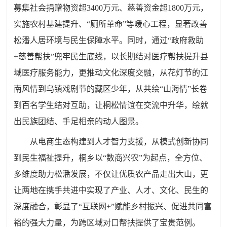
募集社会捐赠物资超3400万元、慈善资金超1800万元，
实施农村基建提升、“厕所革命”等暖心工程，显著改善
松潘人居环境与民生保障水平。同时，通过“政府救助
+慈善帮扶”兜牢民生底线，以长期结对医疗帮扶提升县
域医疗服务能力，更推动文化深度交融，从花灯节的江
南风情到乌镇戏剧节的藏区少年，从共绘“山海情”长卷
到百名学生结对互助，让桐松情谊在交流中升华，绘就
出民族团结、手足相亲的动人图景。
从电商生态构建到人才智力支援，从模式创新协同
到民生福祉提升，桐乡以“数商兴农”为起点，全方位、
多维度助力松潘发展，不仅让优质农产品走出大山，更
让两地在携手共进中实现了产业、人才、文化、民生的
深度融合，彰显了“互联网+”赋能乡村振兴、促进共同富
裕的强大力量，为跨区域对口帮扶提供了宝贵范例。