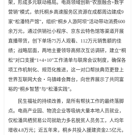
架，形成多元联动格局。电商领域创新“农旅融合+数字
营销”模式，依托桐乡高速服务区资源在成都周边建成9
家“松潘特产馆”，组织“桐乡人游阿坝”活动带动消费600
余万元，通过供销社小程序、京东云特色馆等渠道开展
直播带货，创下单场75万人观看、112万元销售额的佳
绩；战略层面，两地主要领导高频次互访调研，建立“桐
松”对口支援“1+4+10”工作清单与联席会议制度，确保各
项工作机制化、规范化推进，这一对口帮扶典范更登上
世界互联网大会・乌镇峰会舞台，向世界展示了共同富
裕的“桐乡智慧”与“松潘实践”。
民生福祉的持续改善，是所有帮扶工作的最终落脚
点。电商产业园、物流企业等吸纳大量本地人员就业，
仅松潘凤栖贸易公司就助力多名脱贫人员务工，人均年
增收4.8万元；近五年来，桐乡共投入援建资金2.5亿元，