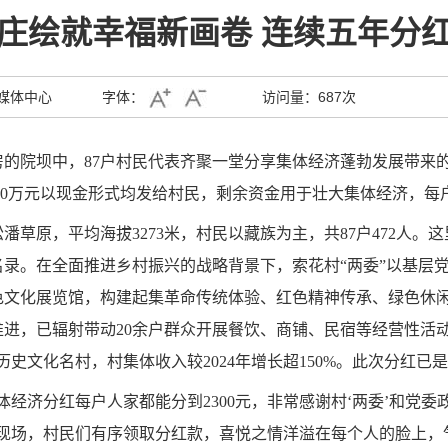
庄绘就幸福新画卷 连续五年分
媒体中心
字体：
访问量：
687次
的院坝中，87户村民代表齐聚一堂分享集体经济蓬勃发展带来
其中20万元以现金形式均发给村民，剩余资金用于壮大集体经济，每户
草原，平均海拔3273米，村民以藏族为主，共87户472人。
落名录。在全面推进乡村振兴的战略背景下，索花村“两委”以基层
色文化展览馆，构建起集革命传统体验、红色精神传承、绿色休
进，已辐射带动20余户群众开展餐饮、商铺、民宿等经营性活动。
批历史文化名村，村集体收入较2024年增长超150%。此次分红
体经济分红每户人家都能分到2300元，非常感谢村‘两委’和党
红现场，村民们有序领取分红款，喜悦之情洋溢在每个人的脸上，