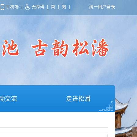
手机端
|
无障碍
|
简
|
繁
|
统一用户登录
动交流
走进松潘