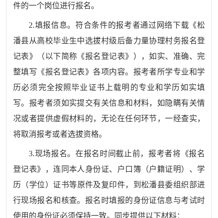
件的一个岗位进行报名。
2.
填报信息。符合条件的报考者
通过网络下载
《
松
潘
县
从高校毕业生中选拔村级后备力量协理村务报名登
记表》（以下简称《报名登记表》）
，
如实、准确、完
整填写《报名登记表》
各项内容。
报考者所学专业和学
历必须完全按照毕业证书上载明的专业和学历如实填
写。报考者须如实提交有关信息和材料，如隐瞒有关情
况或者提供虚假材料的，无论在任何环节，一经查实，
将取消报考或者
选拔
资格。
3.
现场报名。
在报名时间截止前，
报考者
将《报名
登记表》，
连同本人身份证、户口簿（户籍证明）、
学
历（
学位
）
证书等原件及复印件，到
松潘
县委组织部进
行
现场
报名和核查。报名时填报的身份证信息与考试时
使用的身份证必须保持一致。
同步提供以下材料：