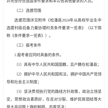
并完全符合
选拔
条件要求和本公告其他要求的人员。
（二）选拔范围
选拔
范围详见附件《
松潘县
2024
年从高校毕业生中
选拔村级后备力量协理村务条件要求一览表》（以下简
称《条件要求一览表》）。
（
三
）报考条件
1.
报考者应同时具备的条件
。
（
1
）
具有中华人民共和国国籍，且户籍在
松潘县
；
（
2
）
拥护中华人民共和国宪法，拥护中国共产党领
导和社会主义制度；
（
3
）
坚决贯彻执行党的路线方针政策，政治立场坚
定，思想政治素质好，在反对分裂、维护民族团结等大
是大非问题上旗帜鲜明、态度坚决；