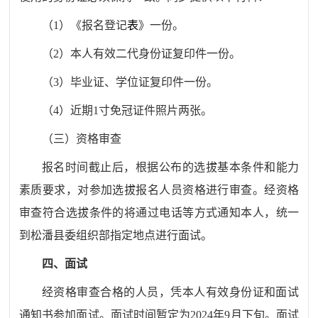
（
1
）《
报名登记
表
》
一份。
（
2
）
本人有效二代身份证复印件一份。
（
3
）
毕业证、学位证复印件一份。
（
4
）
近期
1
寸免冠证件照片两张。
（
三
）资格审查
报名时间截止后，根据公布的
选拔
基本条件和能力
素质要求，对参加
选拔
报名人员资格进行审查。经资格
审查符合
选拔
条件的将通过电话等方式通知本人，统一
到
松潘
县委组织部指定地点进行
面试
。
四
、面试
经资格审查合格的人员，凭本人有效身份证和面试
通知书参加面试。面试时间暂定为
2024
年
9
月
下
旬。
面试