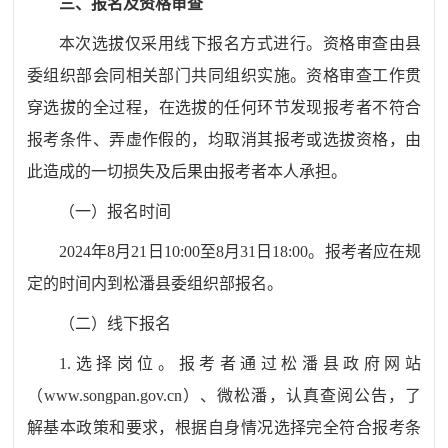
三
、报名及资格审查
本次
选拔
仅采用
线下报名
方式进行。资格审查由
县
委组织部会同相关部门
共同组织实施。资格审查工作贯
穿
选拔
的全过程
，
在
选拔
的任何环节发现报考者不符合
报考条件、弄虚作假的，均取消其报考或
选拔
资格，由
此造成的一切损失及后果由报考者本人承担。
（一）报名时间
2024
年
8
月
21
日
10:00
至
8
月
31
日
18:00
。报考者应在规
定的时间内到松潘县委组织部报名。
（二）
线下报名
1.
选择岗位。
报
考
者
通过
松潘
县
政府
网站
（
www.songpan.gov.cn
）
、
微松潘，认真
查阅公告，了
解基本政策和要求，
根据自身情况选择完全符合报考条