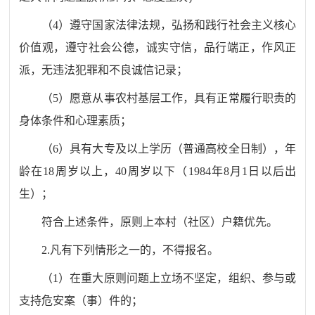
（
4
）
遵守国家法律法规，弘扬和践行社会主义核心
价值观，遵守社会公德，诚实守信，品行端正，作风正
派，无违法犯罪和不良诚信记录；
（
5
）
愿意从事农村基层工作，具有正常履行职责的
身体条件和心理素质；
（
6
）
具有大专及以上学历
（普通高校全日制）
，年
龄在
18
周岁以上，
40
周岁以下（
1984
年
8
月
1
日以后
出
生）；
符合上述条件，原则上本村（社区）户籍优先。
2.
凡有下列情形之一的，不得报名
。
（
1
）
在重大原则问题上立场不坚定，组织、参与或
支持危安案（事）件的；