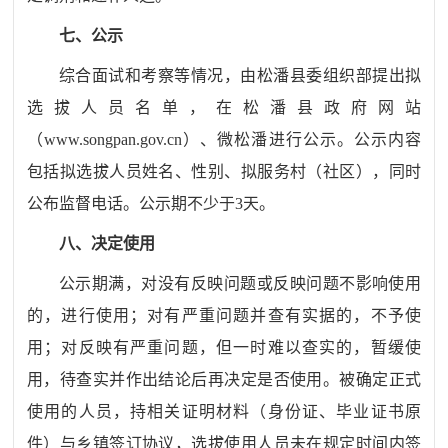
七
、公示
综合面试和考察等情况，由
松潘
县委组织部提出拟
选拔人员名单，在
松潘
县
政府
网站
（
www.songpan.gov.cn
）、
微松潘
进行公示。公示内容
包括拟选拔人员姓名、性别、拟服务村（社区），同时
公布监督电话。公示期不少于
3
天。
八
、决定使用
公示期满，对没有反映问题或反映问题不影响使用
的，
进行使用
；对有严重问题并查有实据的，不予使
用
；
对反映有严重问题，但一时难以查实的，暂缓使
用，待查实并作出结论后再决定是否使用。被确定正式
使用的人员，持相关证明材料（身份证、毕业证书原
件）与
乡镇签订协议，选拔使用人员未在规定时间内签