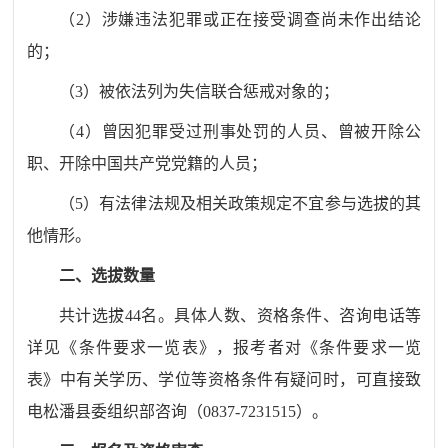
（
2
）
涉嫌违法犯罪或正在接受调查尚未作出结论
的；
（
3
）
被依法列为失信联合惩戒对象的；
（
4
）
曾因犯罪受过刑事处罚的人员
、
曾被开除公
职
、开除中国共产党党籍的
人员；
（
5
）
有法律法规及相关政策规定不宜参与选拔的其
他情形。
二
、选拔数量
共计选拔
44
名。具体人数、资格条件、咨询电话等
详见
《
条件要求一览表》，报考者对
《
条件要求一览
表》中有关学历、学位等资格条件有疑问时，可直接致
电
松潘
县委组织部咨询（
0837-
7231515
）。