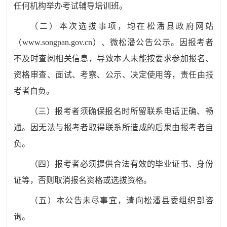
任何机构举办考试辅导培训班。
（二）本次选拔事项，
均在
松潘
县
政府
网站
（
www.songpan.gov.cn
）、
微松潘公告公示。因报考者
不及时查阅相关信息，导致本人未能按要求参加报名、
资格审查、面试、考察、公示、决定使用等，责任由报
考者自负。
（三）报考者须确保报名时所留联系电话正确、畅
通。因无法与报考者取得联系所造成的后果由报考者自
负。
（四）报考者必须提供合法有效的毕业证书、身份
证等，否则取消报名资格或选拔资格。
（五）本公告未尽事宜，请向
松潘
县
委组织部
咨
询
。