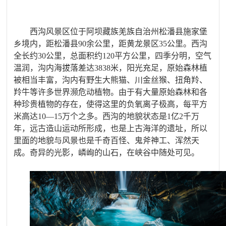
西沟风景区位于阿坝藏族羌族自治州松潘县施家堡
乡境内，距松潘县90余公里，距黄龙景区35公里。西沟
全长约30公里，总面积约120平方公里，四季分明，空气
温润，沟内海拔落差达3838米，阳光充足，原始森林植
被相当丰富，沟内有野生大熊猫、川金丝猴、扭角羚、
羚牛等许多世界濒危动植物。由于有大量原始森林和各
种珍贵植物的存在，使得这里的负氧离子极高，每平方
米高达10—15万个之多。西沟的地貌状态是1亿2千万
年，远古造山运动所形成，也是上古海洋的遗址，所以
里面的地貌与风景也是千奇百怪、鬼斧神工、浑然天
成。奇异的光影，嶙峋的山石，在峡谷中随处可见。