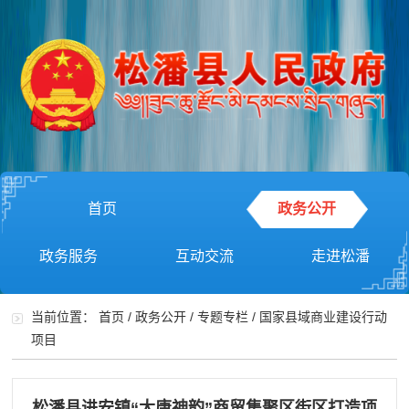
首页
政务公开
政务服务
互动交流
走进松潘
当前位置：
首页
/
政务公开
/
专题专栏
/
国家县域商业建设行动
项目
松潘县进安镇“大唐神韵”商贸集聚区街区打造项