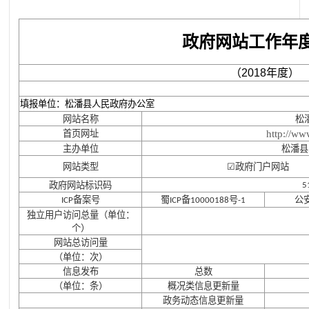
政府网站工作年
（2018年度）
填报单位：松潘县人民政府办公室
网站名称
松
首页网址
http://ww
主办单位
松潘县
网站类型
☑政府门户网站
政府网站标识码
5
备案号
蜀
备
号
公
ICP
ICP
10000188
-1
独立用户访问总量（单位：
个）
网站总访问量
（单位：次）
信息发布
总数
（单位：条）
概况类信息更新量
政务动态信息更新量