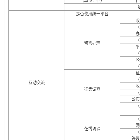
（单位：件）
自
是否使用统一平台
收
（
办
（
留言办理
平
（
公
（
征
（
互动交流
收
征集调查
（
公布
（
（
网
在线访谈
（
答复