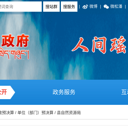
|
微博
|
微松潘
|
公开
政务服务
互
政预决算
/
单位（部门）预决算
/
县自然资源局