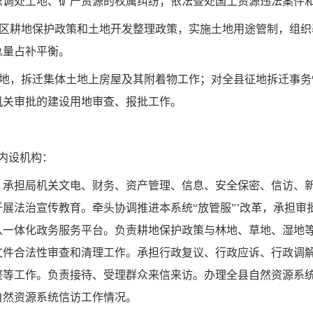
织调处土地、矿产资源的权属纠纷；依法查处国土资源违法案件
治区耕地保护政策和土地开发整理政策，实施土地用途管制，组
总量占补平衡。
土地，拆迁集体土地上房屋及其附着物工作；对全县征地拆迁事
机关审批的建设用地审查、报批工作。
个内设机构：
。承担局机关文电、财务、资产管理、信息、安全保密、信访、
开展法治宣传教育。牵头协调推进本系统
“放管服”
’改革，承担审
入一体化政务服务平台。负责耕地保护政策与林地、草地、湿地
文件合法性审查和清理工作。承担行政复议、行政应诉、行政调
整等工作。负责接待、受理群众来信来访。办理全县自然资源系
自然资源系统信访工作情况。