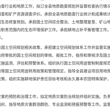
勘查行业和地质工作，拟订全县地质勘查规划并监督检查执行情
调查和矿产资源调查评价。承担全县地质勘查行业统计和成果统
间生态修复规划。承担国土空间综合整治、土地整理复垦、矿山
责职责范围内的生态环境保护工作。承担耕地占补平衡管理工作
作。
县国土空间规划相关政策，承担建立空间规划体系工作并监督实
政府审批的国土空间规划的审核、报批工作，指导和审核涉及国
实施监测、评估和预警体系。组织执行国土空间用途管制制度规
地等国土空间用途转用政策和管理规定，指导全县建设项目用地
政策，组织实施耕地保护责任目标考核和永久基本农田特殊保护
灾害的预防和治理工作，
拟定地质灾害
防治规划并组织实施。负
组织、指导地质灾害群测群防、专业监测和预报预警等工作。监