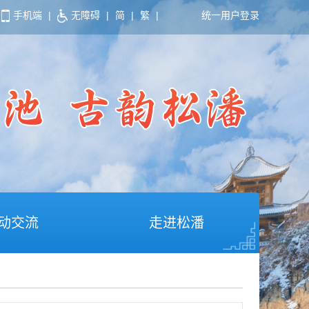
手机端
|
无障碍
|
简
|
繁
|
统一用户登录
动交流
走进松潘