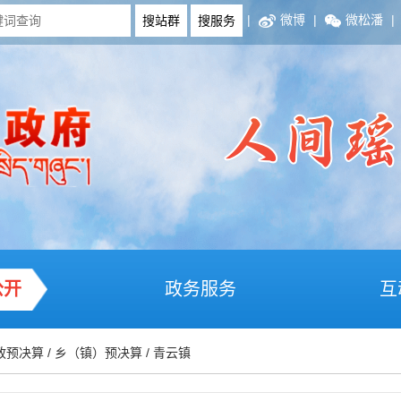
|
微博
|
微松潘
|
公开
政务服务
互
政预决算
/
乡（镇）预决算
/
青云镇