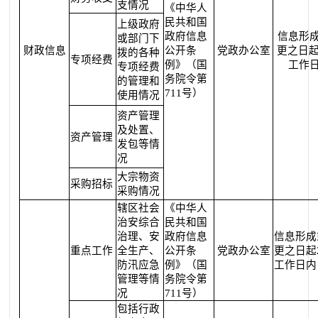
支情况
《中华人
民共和国
上级政府
政府信息
信息形
或部门下
财政信息
公开条
党政办公室
更之日起
拨的各种
专项经费
例》（国
工作
专项经费
务院令第
的管理和
711号）
使用情况
资产管理
及处置、
资产管理
发包等情
况
大宗物资
采购招标
采购情况
辖区社会
《中华人
治安综合
民共和国
治理、安
政府信息
信息形成
重点工作
全生产、
公开条
党政办公室
更之日起
防汛应急
例》（国
工作日内
管理等情
务院令第
况
711号）
包括行政