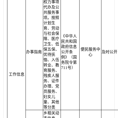
权力事项
代办及公
共服务事
项。按照
计划生
育、劳动
与社会保
《中华人
障、医疗
民共和国
卫生、低
政府信息
保五保、
便民服务中
办事指南
公开条
及时公开
优待抚
心
例》（国
恤、入伍
务院令第
转业、教
711号）
育服务、
工作信息
残疾人服
务、证件
办理、党
员服务、
妇女儿
童、其他
等分类
乡相关动