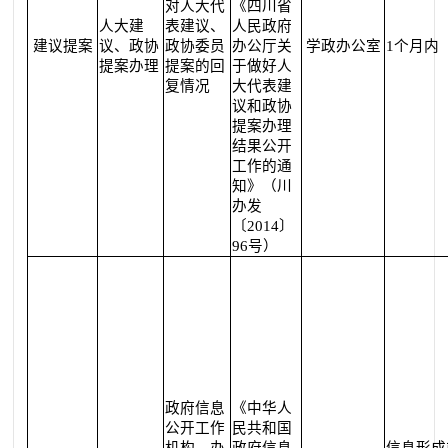
对人大代
《四川省
人大建
表建议、
人民政府
建议提案
议、政协
政协委员
办公厅关
学政办公室
1个月内
提案办理
提案的回
于做好人
复情况
大代表建
议和政协
提案办理
结果公开
工作的通
知》（川
办发
〔2014〕
96号）
政府信息
《中华人
公开工作
民共和国
机构、办
政府信息
信息形成