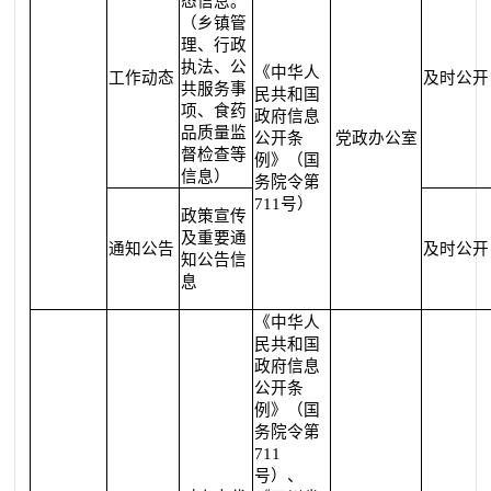
态信息。
（乡镇管
理、行政
执法、公
《中华人
工作动态
及时公开
共服务事
民共和国
项、食药
政府信息
品质量监
公开条
党政办公室
督检查等
例》（国
信息）
务院令第
711号）
政策宣传
及重要通
通知公告
及时公开
知公告信
息
《中华人
民共和国
政府信息
公开条
例》（国
务院令第
711
号）、