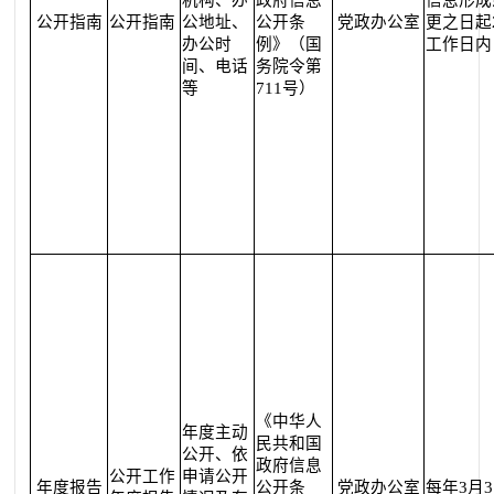
公开指南
公开指南
公地址、
公开条
党政办公室
更之日起
办公时
例》（国
工作日内
间、电话
务院令第
等
711号）
《中华人
年度主动
民共和国
公开、依
政府信息
公开工作
申请公开
年度报告
公开条
党政办公室
每年3月3