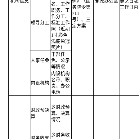
机构信息
例》（国
党政办公室
更之日起
名、工作
务院令第
工作日内
职务、工
711
作分工、
号）、三
领导分工
标准工作
定方案
照（近期
1寸彩色
浅底免冠
照片）
干部任
人事任免
免、公示
等情况
内设机构
名称、职
内设机构
责、办公
电话
乡财政预
财政预决
算、决算
算
情况
乡财务收
财务收支