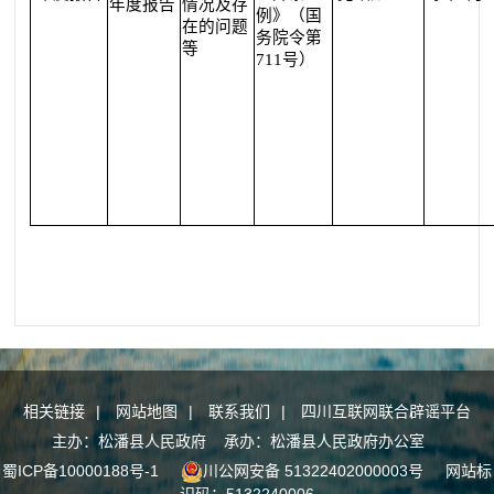
年度报告
情况及存
例》（国
在的问题
务院令第
等
711号）
相关链接
|
网站地图
|
联系我们
|
四川互联网联合辟谣平台
主办：松潘县人民政府 承办：松潘县人民政府办公室
蜀ICP备10000188号-1
川公网安备 51322402000003号
网站标
识码：5132240006