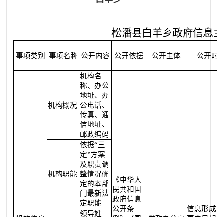
松潘县白羊乡政府信息
事项类别
事项名称
公开内容
公开依据
公开主体
公开
机构名
称、办公
地址、办
机构概况
公电话、
传真、通
信地址、
邮政编码
依据“三
定”方案
及职责调
机构职能
整情况确
《中华人
定的本部
民共和国
门最新法
政府信息
定职能
公开条
信息形成
领导姓