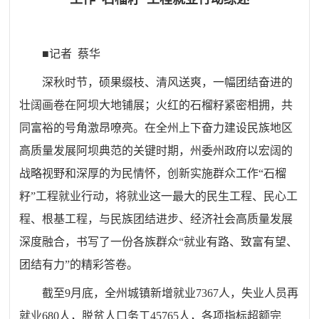
■记者 蔡华
深秋时节，硕果缀枝、清风送爽，一幅团结奋进的
壮阔画卷在阿坝大地铺展；火红的石榴籽紧密相拥，共
同富裕的号角激昂嘹亮。在全州上下奋力建设民族地区
高质量发展阿坝典范的关键时期，州委州政府以宏阔的
战略视野和深厚的为民情怀，创新实施群众工作“石榴
籽”工程就业行动，将就业这一最大的民生工程、民心工
程、根基工程，与民族团结进步、经济社会高质量发展
深度融合，书写了一份各族群众“就业有路、致富有望、
团结有力”的精彩答卷。
截至9月底，全州城镇新增就业7367人，失业人员再
就业680人，脱贫人口务工45765人，各项指标超额完