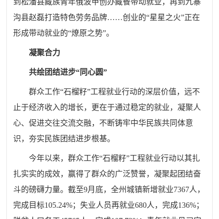
到松潘县藏族青年俄波甲创办藏餐带动就业，再到九寨
沟县赵磊打造特色劳务品牌……创业的“星星之火”正在
形成带动就业的“燎原之势”。
凝聚合力
共绘团结进步“同心圆”
群众工作“石榴籽”工程就业行动的深层价值，远不
止于经济收入的增长，更在于通过稳定的就业，凝聚人
心、促进交往交流交融，不断铸牢中华民族共同体意
识，夯实民族团结进步根基。
今年以来，群众工作“石榴籽”工程就业行动以其扎
扎实实的成效，赢得了群众的广泛赞誉，凝聚起团结奋
斗的磅礴力量。截至9月底，全州城镇新增就业7367人，
完成目标105.24%；失业人员再就业680人，完成136%；