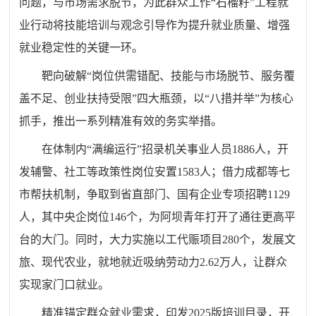
问题，与市场需求脱节，为此群众工作“石榴籽”工程就
业行动将技能培训与观念引导作为提升就业质量、增强
就业稳定性的关键一环。
靶向破解“岗位供需错配、技能与市场脱节、服务覆
盖不足、创业扶持受限”四大瓶颈，以“八措并举”为核心
抓手，推出一系列精准有效的务实举措。
在体制内“满编运行”招录机关事业人员1886人，开
发辅警、社工等政策性岗位安置1583人；借力成都等七
市帮扶机制，争取到省直部门、
国有企业
专项招聘1129
人，其中央企岗位146个，为阿坝青年打开了通往更高平
台的大门。同时，大力实施以工代赈项目280个，发展文
旅、现代农业，就地就近吸纳劳动力2.62万人，让群众
实现家门口就业。
精准锚定群众就业需求，印发2025版培训目录，开