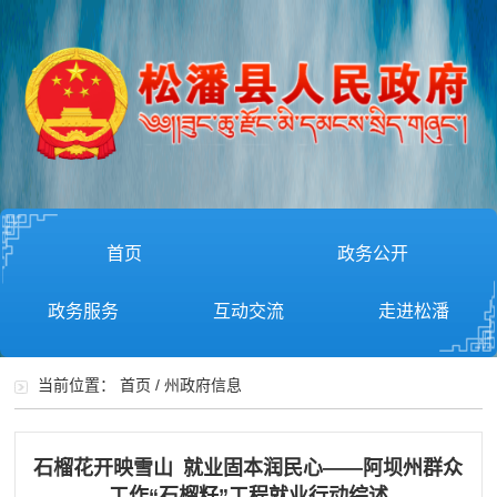
首页
政务公开
政务服务
互动交流
走进松潘
当前位置：
首页
/
州政府信息
石榴花开映雪山 就业固本润民心——阿坝州群众
工作“石榴籽”工程就业行动综述