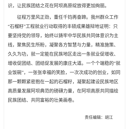
识，让民族团结之花在阿坝高原绽放得更加绚丽。
征程万里风正劲，重任千钧再奋蹄。我州群众工作
“石榴籽”工程就业行动取得的丰硕成果雄辩地证明：只
要坚持党的领导，始终以铸牢中华民族共同体意识为主
线，聚焦民生所盼，凝聚各方智慧与力量，精准施策、
久久为功，就一定能在民族地区走出一条就业促增收、
增收促团结、团结促发展的康庄大道。一个个端稳的“就
业饭碗”，一张张幸福的笑脸，一次次成功的创业，如同
那一颗颗紧密抱在一起的石榴籽，凝聚起建设民族地区
高质量发展阿坝典范的磅礴力量，在阿坝高原共同描绘
民族团结、共同富裕的壮美画卷。
责任编辑：胡江