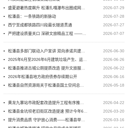
盛夏避暑热度飙升 松潘扎嘎瀑布出圈成网红打卡秘境
2026-07-29
松潘县：一条铁路的新脉动
2026-07-28
西宁至成都铁路四川段最长隧道贯通
2026-07-27
严把建设质量关口 深耕文旅精品工程 ——县人大常委会调研古城项目建设
2026-07-07
松潘县多部门联动入户宣讲 双向承诺共建文明经营新风
2026-06-30
2025年6月至2026年6月建筑垃圾产生、运输、处置情况统计表
2026-06-26
松潘县推进古城公厕提质改造 提升文旅服务品质
2026-06-22
2026年松潘县地方政府债券存续期公开
2026-06-16
松潘县自然资源局关于松潘县国土空间总体规划（2021-2035）动态维护方案的公示
2026-05-18
黄龙九寨站市政配套改造提升工程有序推进 预计6月底全面投用
2026-04-22
松潘县金坑坝老旧街区改造提速 预计今年6月焕新迎客
2026-03-20
提升消费品质 守护放心消费——松潘县举办2026年“3·15国际消费者权益日”集中宣传活动
2026-03-16