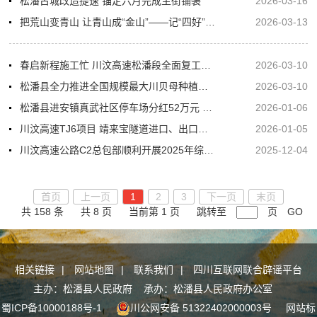
松潘古城改造提速 锚定六月完成主街铺装
2026-03-16
把荒山变青山 让青山成“金山”——记“四好”家庭荣获者勤劳致富能手李洪
2026-03-13
春启新程施工忙 川汶高速松潘段全面复工复产
2026-03-10
松潘县全力推进全国规模最大川贝母种植基地建设
2026-03-10
松潘县进安镇真武社区停车场分红52万元 200余户居民喜提新年“红利包”
2026-01-06
川汶高速TJ6项目 靖来宝隧道进口、出口正式掘进
2026-01-05
川汶高速公路C2总包部顺利开展2025年综合应急演练
2025-12-04
首页
上一页
1
2
3
下一页
末页
共 158 条
共 8 页
当前第 1 页
跳转至
页
GO
相关链接
|
网站地图
|
联系我们
|
四川互联网联合辟谣平台
主办：松潘县人民政府 承办：松潘县人民政府办公室
蜀ICP备10000188号-1
川公网安备 51322402000003号
网站标