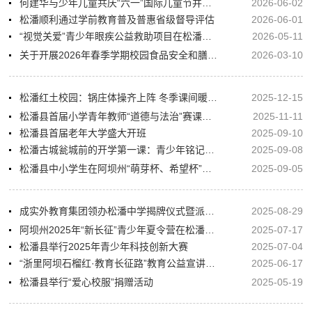
何建华与少年儿童共庆“六一”国际儿童节并调研教育工作
2026-06-02
松潘顺利通过学前教育普及普惠省级督导评估
2026-06-01
“视觉关爱”青少年眼疾公益救助项目在松潘县正式启动——30余名学生接受眼健康筛查 困难家庭学子可获全额手术救助
2026-05-11
关于开展2026年春季学期校园食品安全和膳食经费联合检查工作的通知
2026-03-10
松潘红土校园：锅庄体操齐上阵 冬季课间暖身心
2025-12-15
松潘县首届小学青年教师“道德与法治”赛课活动圆满结束
2025-11-11
松潘县首届老年大学盛大开班
2025-09-10
松潘古城瓮城前的开学第一课：青少年铭记历史珍爱和平
2025-09-08
松潘县中小学生在阿坝州“萌芽杯、希望杯”赛事中斩获佳绩
2025-09-05
成实外教育集团领办松潘中学揭牌仪式暨派驻教师迎新座谈会召开
2025-08-29
阿坝州2025年“新长征”青少年夏令营在松潘开营
2025-07-17
松潘县举行2025年青少年科技创新大赛
2025-07-04
“浙里阿坝石榴红·教育长征路”教育公益宣讲走进松潘中学
2025-06-17
松潘县举行“爱心校服”捐赠活动
2025-05-19