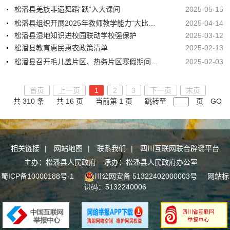
松潘县羌族非遗舞蹈“跃”入大课间
2025-05-15
松潘县组织开展2025年教师教学能力“大比武”活动
2025-04-14
松潘县湿地知识进校园联动学校强保护
2025-03-12
松潘县教育惠民惠农政策清单
2025-02-13
松潘县召开毛儿盖片区、热务片区寒假期间学生管理及开学准备安排部署会
2025-02-03
首页
上一页
1
2
3
下一页
末页
共 310 条
共 16 页
当前第 1 页
跳转至
页
GO
相关链接
|
网站地图
|
联系我们
|
四川互联网联合辟谣平台
主办：松潘县人民政府 承办：松潘县人民政府办公室
蜀ICP备10000188号-1
川公网安备 51322402000003号
网站标
识码：5132240006