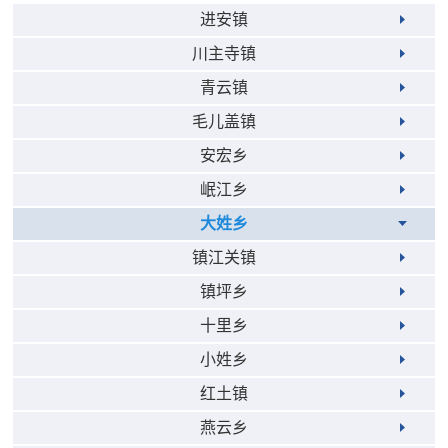
进安镇
川主寺镇
青云镇
毛儿盖镇
安宏乡
岷江乡
大姓乡
镇江关镇
镇坪乡
十里乡
小姓乡
红土镇
燕云乡