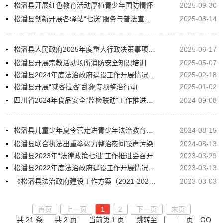
松潘县开展红色教育活动厚植青少年国防情怀
2025-09-30
松潘县创新开展各驿站“七送”服务与普法宣传活动
2025-08-14
松潘县人民政府2025年度重大行政决策事项目录
2025-06-17
松潘县开展宗教活动场所消防安全知识培训
2025-05-07
松潘县2024年度法治政府建设工作开展情况的报告
2025-02-18
松潘县开展“喊客拉客”乱象专项整治行动
2025-01-02
四川省2024年食品安全“监检联动”工作推进会（川西片区）暨第三次食品安全风险研判会召开
2024-09-08
松潘县儿童少年夏令营走进青少年法治教育基地
2024-08-15
松潘县联合执法出重拳竭力整治夜间噪声污染
2024-08-13
松潘县2023年“法律政策七进”工作推进会召开
2023-03-29
松潘县2022年度法治政府建设工作开展情况的报告
2023-03-13
《松潘县法治政府建设工作方案（2021-2025年）（征求意见稿）》公开征求意见
2023-03-03
首页
上一页
1
2
下一页
末页
共 21 条
共 2 页
当前第 1 页
跳转至
页
GO